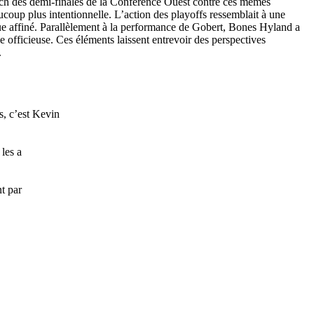
atch des demi-finales de la Conférence Ouest contre ces mêmes
ucoup plus intentionnelle. L’action des playoffs ressemblait à une
ique affiné. Parallèlement à la performance de Gobert, Bones Hyland a
e officieuse. Ces éléments laissent entrevoir des perspectives
.
s, c’est Kevin
les a
t par