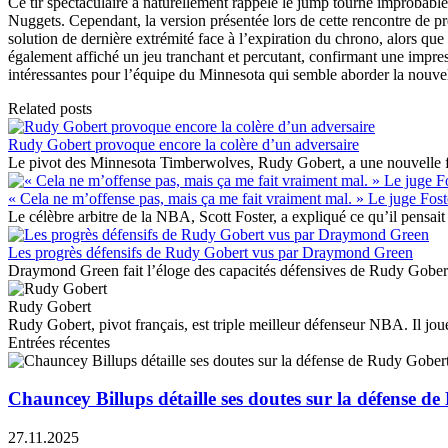
Ce tir spectaculaire a naturellement rappelé le jump tourné improbab
Nuggets. Cependant, la version présentée lors de cette rencontre de pré
solution de dernière extrémité face à l’expiration du chrono, alors qu
également affiché un jeu tranchant et percutant, confirmant une impres
intéressantes pour l’équipe du Minnesota qui semble aborder la nouvel
Related posts
Rudy Gobert provoque encore la colère d’un adversaire
Le pivot des Minnesota Timberwolves, Rudy Gobert, a une nouvelle fo
« Cela ne m’offense pas, mais ça me fait vraiment mal. » Le juge Fost
Le célèbre arbitre de la NBA, Scott Foster, a expliqué ce qu’il pens
Les progrès défensifs de Rudy Gobert vus par Draymond Green
Draymond Green fait l’éloge des capacités défensives de Rudy Gober
Rudy Gobert
Rudy Gobert, pivot français, est triple meilleur défenseur NBA. Il jou
Entrées récentes
Chauncey Billups détaille ses doutes sur la défense d
27.11.2025