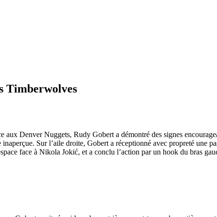
es Timberwolves
e aux Denver Nuggets, Rudy Gobert a démontré des signes encourageant
e inaperçue. Sur l’aile droite, Gobert a réceptionné avec propreté une p
n espace face à Nikola Jokić, et a conclu l’action par un hook du bras g