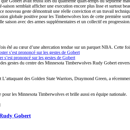
le que Gobert avait réussi lors du quatrième quart-temps du septième m
-saison semblait afficher une execution encore plus lisse et surtout bea
e ce nouveau geste démontrait une réelle conviction et un travail techn
sion globale positive pour les Timberwolves lors de cette première sorti
le saison avec des armes supplémentaires et un collectif en progression
is été au cœur d’une altercation tendue sur un parquet NBA. Cette foi
er s’est prononcé sur les gestes de Gobert
ait des gestes du centre des Minnesota Timberwolves Rudy Gobert envers 
t L’attaquant des Golden State Warriors, Draymond Green, a récemmen
e pour les Minnesota Timberwolves et brille aussi en équipe nationale.
e Rudy Gobert